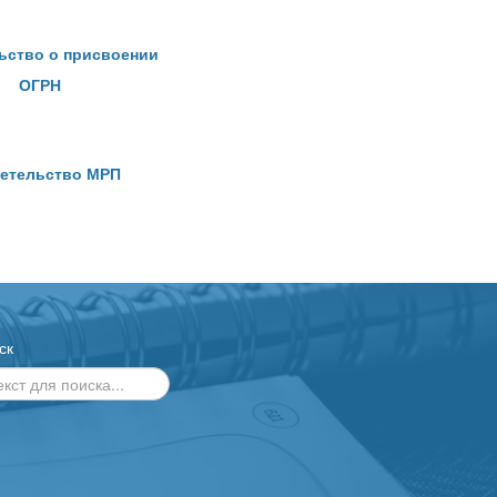
ьство о присвоении
ОГРН
етельство МРП
ск