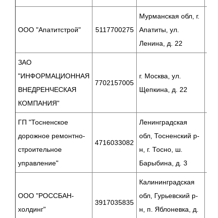
Мурманская обл, г.
ООО "Апатитстрой"
5117700275
Апатиты, ул.
2
Ленина, д. 22
ЗАО
"ИНФОРМАЦИОННАЯ
г. Москва, ул.
7702157005
2
ВНЕДРЕНЧЕСКАЯ
Щепкина, д. 22
КОМПАНИЯ"
ГП "Тосненское
Ленинградская
дорожное ремонтно-
обл, Тосненский р-
4716033082
1
строительное
н, г. Тосно, ш.
управление"
Барыбина, д. 3
Калининградская
ООО "РОССБАН-
обл, Гурьевский р-
3917035835
5
холдинг"
н, п. Яблоневка, д.