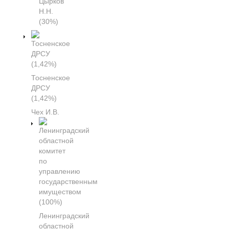
Цырков
Н.Н.
(30%)
Тосненское
ДРСУ
(1,42%)
Чех И.В.
Ленинградский
областной