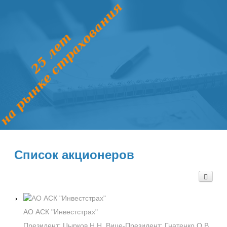
Список акционеров
АО АСК "Инвестстрах"
Президент: Цырков Н.Н. Вице-Президент: Гнатенко О.В.