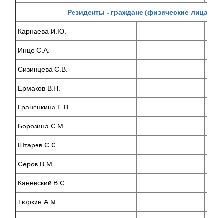
Резиденты - граждане (физические лица)
Карнаева И.Ю.
Инце С.А.
Сизинцева С.В.
Ермаков В.Н.
Граненкина Е.В.
Березина С.М.
Штарев С.С.
Серов В.М
Каненский В.С.
Тюркин А.М.