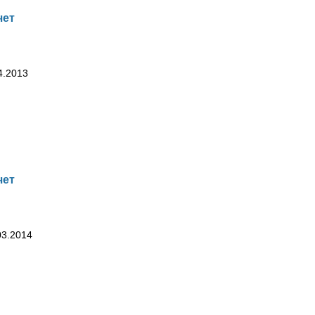
чет
4.2013
чет
03.2014