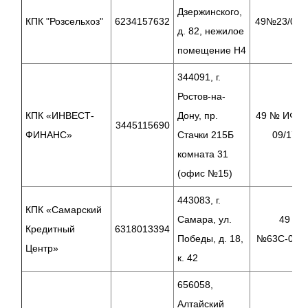
Дзержинского,
КПК "Розсельхоз"
6234157632
49№23/08/
д. 82, нежилое
помещение Н4
344091, г.
Ростов-на-
КПК «ИНВЕСТ-
Дону, пр.
49 № ИФ 2
3445115690
ФИНАНС»
Стачки 215Б
09/17
комната 31
(офис №15)
443083, г.
КПК «Самарский
Самара, ул.
49
Кредитный
6318013394
Победы, д. 18,
№63С-01/1
Центр»
к. 42
656058,
Алтайский