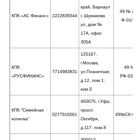
край, Барнаул
49 № АС-
КПК «АС Финанс»
2222839344
г, Шумакова
Ф-01/17
ул, дом №
17А, офис
305А
125167,
г.Москва,
КПК
49 №
7714983831
ул.Планетная,
«РУСФИНАНС»
РФ-03/17
д.12, пом.1,
ком.5
450075, г.Уфа,
КПК "Семейная
просп.
0277915061
49№СК-09/
копилка"
Октября,
д.117, пом.8
300012,