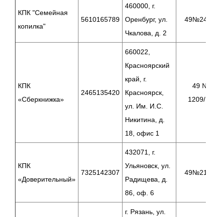
460000, г.
КПК "Семейная
5610165789
Оренбург, ул.
49№24/17
копилка"
Чкалова, д. 2
660022,
Красноярский
край, г.
КПК
49 №
2465135420
Красноярск,
«Сберкнижка»
1209/17
ул. Им. И.С.
Никитина, д.
18, офис 1
432071, г.
КПК
Ульяновск, ул.
7325142307
49№21/17
«Доверительный»
Радищева, д.
86, оф. 6
г. Рязань, ул.