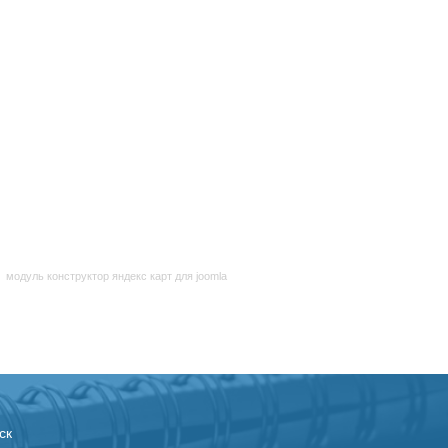
модуль конструктор яндекс карт для joomla
ск