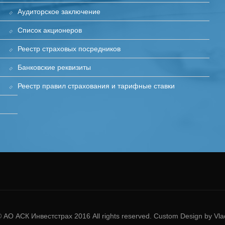
Аудиторское заключение
Список акционеров
Реестр страховых посредников
Банковские реквизиты
Реестр правил страхования и тарифные ставки
©
АО АСК Инвестстрах
2016 All rights reserved. Custom Design by Vl